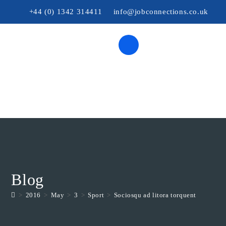
+44 (0) 1342 314411
info@jobconnections.co.uk
Hire From Abroad
Immigration Services
Blog
>
2016
>
May
>
3
>
Sport
>
Sociosqu ad litora torquent